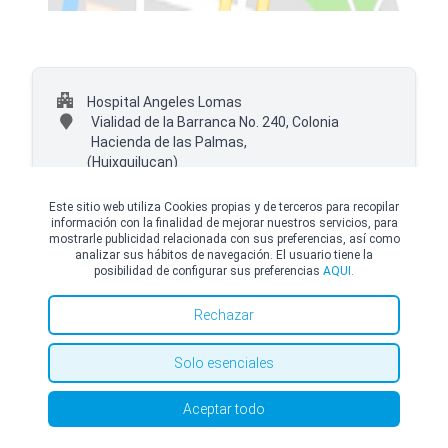
Hospital Angeles Lomas
Vialidad de la Barranca No. 240, Colonia
Hacienda de las Palmas,
(Huixquilucan)
+52 (55) 44405590 Ext. 6630
Este sitio web utiliza Cookies propias y de terceros para recopilar
información con la finalidad de mejorar nuestros servicios, para
mostrarle publicidad relacionada con sus preferencias, así como
analizar sus hábitos de navegación. El usuario tiene la
posibilidad de configurar sus preferencias
AQUI.
© Copyright Top Doctors 2026. All Right Reserved. Designed and Developed by
Top Doctors |
Términos y condiciones
|
Política de Cookies
|
Política de privacidad
Rechazar
Solo esenciales
Aceptar todo